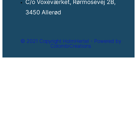
C/o Voxeværket, Rørmosevej 2B,
3450 Allerød
© 2021 Copyright HolmHertel - Powered by
ColombiCreations