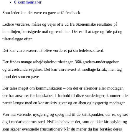
0 kommentarer
Som leder kan det være en gave at få feedback.
Ledere vurderes, måles og vejes ofte ud fra økonomiske resultater på
bundlinjen, kortsigtede mål og resultater. Det er til at tage og føle på og
tilrettelægge efter.
Det kan være sværere at blive vurderet på sin ledelsesadfærd.
Der findes mange arbejdspladsvurderinger, 360-graders-undersøgelser
og trivselsundersøgelser. Det kan være svært at modtage kritik, men tag
imod det som en gave.
Der tales meget om kommunikation – om det er afsender eller modtager,
der har ansvaret for budskabet. I forhold til disse vurderinger, kommer alle
parter længst med en konstruktiv giver og en åben og nysgerrig modtager.
Vær nærværende, nysgerrig og spørg ind til de kritikpunkter, der er, og sæt
dig i medarbejdernes sted. Hvilke behov er det, som de ikke får opfyldt og
som skaber eventuelle frustrationer? Når du mener du har forstået deres