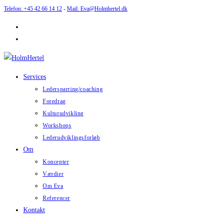
Telefon: +45 42 66 14 12
-
Mail: Eva@Holmhertel.dk
Services
Ledersparring/coaching
Foredrag
Kulturudvikling
Workshops
Lederudviklingsforløb
Om
Koncepter
Værdier
Om Eva
Referencer
Kontakt